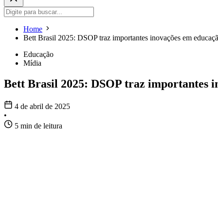
Home
Bett Brasil 2025: DSOP traz importantes inovações em educaçã
Educação
Mídia
Bett Brasil 2025: DSOP traz importantes 
4 de abril de 2025
•
5 min de leitura