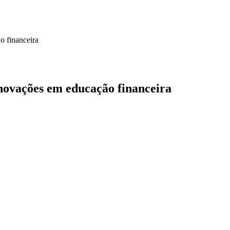
o financeira
inovações em educação financeira