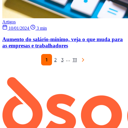
Artigos
10/01/2024
3 min
Aumento do salário-mínimo, veja o que muda para
as empresas e trabalhadores
1
2
3
111
…