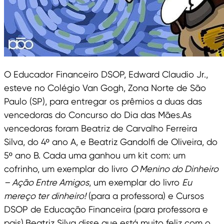
O Educador Financeiro DSOP, Edward Claudio Jr.,
esteve no Colégio Van Gogh, Zona Norte de São
Paulo (SP), para entregar os prêmios a duas das
vencedoras do Concurso do Dia das Mães.As
vencedoras foram Beatriz de Carvalho Ferreira
Silva, do 4º ano A, e Beatriz Gandolfi de Oliveira, do
5º ano B. Cada uma ganhou um kit com: um
cofrinho, um exemplar do livro
O Menino do Dinheiro
– Ação Entre Amigos
, um exemplar do livro
Eu
mereço ter dinheiro!
(para a professora) e Cursos
DSOP de Educação Financeira (para professora e
pais).Beatriz Silva disse que está muito feliz com o