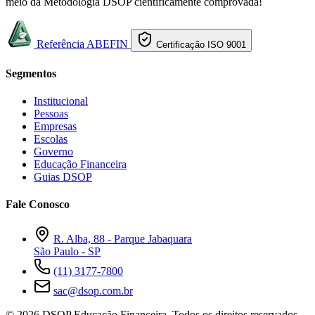
meio da Metodologia DSOP cientificamente comprovada!
Referência ABEFIN
Certificação ISO 9001
Segmentos
Institucional
Pessoas
Empresas
Escolas
Governo
Educação Financeira
Guias DSOP
Fale Conosco
R. Alba, 88 - Parque Jabaquara
São Paulo - SP
(11) 3177-7800
sac@dsop.com.br
© 2026 DSOP Educação Financeira. Todos os direitos reservados.