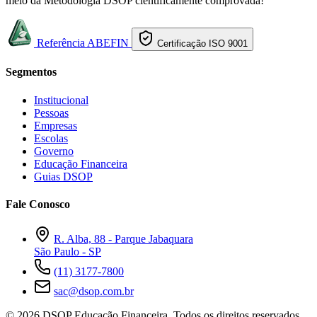
meio da Metodologia DSOP cientificamente comprovada!
Referência ABEFIN
Certificação ISO 9001
Segmentos
Institucional
Pessoas
Empresas
Escolas
Governo
Educação Financeira
Guias DSOP
Fale Conosco
R. Alba, 88 - Parque Jabaquara
São Paulo - SP
(11) 3177-7800
sac@dsop.com.br
© 2026 DSOP Educação Financeira. Todos os direitos reservados.