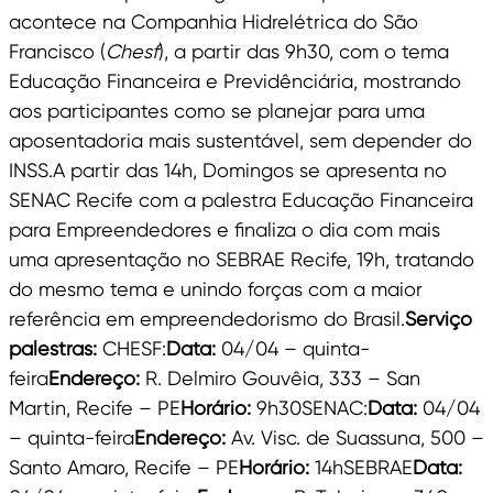
acontece na Companhia Hidrelétrica do São
Francisco (
Chesf
), a partir das 9h30, com o tema
Educação Financeira e Previdênciária, mostrando
aos participantes como se planejar para uma
aposentadoria mais sustentável, sem depender do
INSS.A partir das 14h, Domingos se apresenta no
SENAC Recife com a palestra Educação Financeira
para Empreendedores e finaliza o dia com mais
uma apresentação no SEBRAE Recife, 19h, tratando
do mesmo tema e unindo forças com a maior
referência em empreendedorismo do Brasil.
Serviço
palestras:
CHESF:
Data:
04/04 – quinta-
feira
Endereço:
R. Delmiro Gouvêia, 333 – San
Martin, Recife – PE
Horário:
9h30SENAC:
Data:
04/04
– quinta-feira
Endereço:
Av. Visc. de Suassuna, 500 –
Santo Amaro, Recife – PE
Horário:
14hSEBRAE
Data: