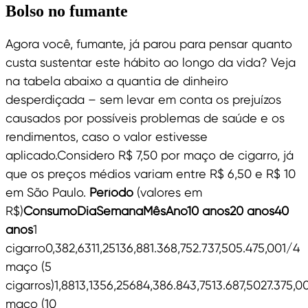
Bolso no fumante
Agora você, fumante, já parou para pensar quanto
custa sustentar este hábito ao longo da vida? Veja
na tabela abaixo a quantia de dinheiro
desperdiçada – sem levar em conta os prejuízos
causados por possíveis problemas de saúde e os
rendimentos, caso o valor estivesse
aplicado.Considero R$ 7,50 por maço de cigarro, já
que os preços médios variam entre R$ 6,50 e R$ 10
em São Paulo.
Período
(valores em
R$)
ConsumoDiaSemanaMêsAno10 anos20 anos40
anos
1
cigarro0,382,6311,25136,881.368,752.737,505.475,001/4
maço (5
cigarros)1,8813,1356,25684,386.843,7513.687,5027.375,
maço (10