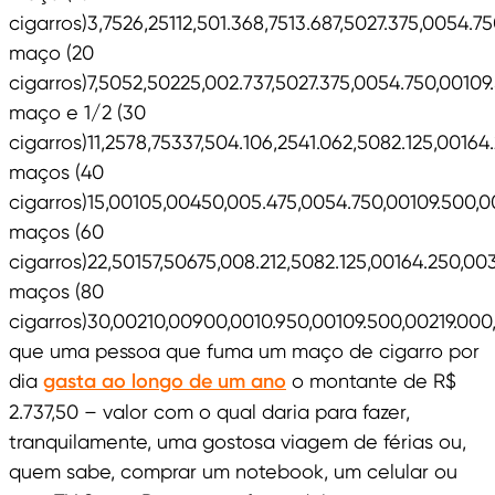
cigarros)3,7526,25112,501.368,7513.687,5027.375,0054.75
maço (20
cigarros)7,5052,50225,002.737,5027.375,0054.750,00109
maço e 1/2 (30
cigarros)11,2578,75337,504.106,2541.062,5082.125,00164
maços (40
cigarros)15,00105,00450,005.475,0054.750,00109.500,0
maços (60
cigarros)22,50157,50675,008.212,5082.125,00164.250,0
maços (80
cigarros)30,00210,00900,0010.950,00109.500,00219.00
que uma pessoa que fuma um maço de cigarro por
dia
gasta ao longo de um ano
o montante de R$
2.737,50 – valor com o qual daria para fazer,
tranquilamente, uma gostosa viagem de férias ou,
quem sabe, comprar um notebook, um celular ou