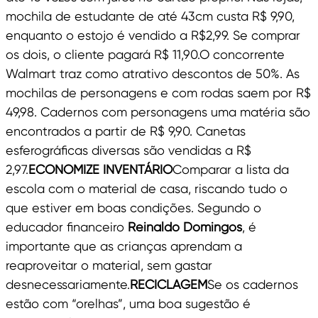
mochila de estudante de até 43cm custa R$ 9,90,
enquanto o estojo é vendido a R$2,99. Se comprar
os dois, o cliente pagará R$ 11,90.O concorrente
Walmart traz como atrativo descontos de 50%. As
mochilas de personagens e com rodas saem por R$
49,98. Cadernos com personagens uma matéria são
encontrados a partir de R$ 9,90. Canetas
esferográficas diversas são vendidas a R$
2,97.
ECONOMIZE INVENTÁRIO
Comparar a lista da
escola com o material de casa, riscando tudo o
que estiver em boas condições. Segundo o
educador financeiro
Reinaldo Domingos
, é
importante que as crianças aprendam a
reaproveitar o material, sem gastar
desnecessariamente.
RECICLAGEM
Se os cadernos
estão com “orelhas”, uma boa sugestão é