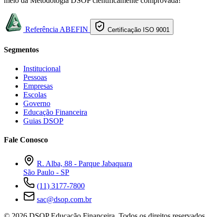
meio da Metodologia DSOP cientificamente comprovada!
Referência ABEFIN
Certificação ISO 9001
Segmentos
Institucional
Pessoas
Empresas
Escolas
Governo
Educação Financeira
Guias DSOP
Fale Conosco
R. Alba, 88 - Parque Jabaquara
São Paulo - SP
(11) 3177-7800
sac@dsop.com.br
© 2026 DSOP Educação Financeira. Todos os direitos reservados.